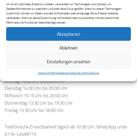
Hauptstraße 43
Um dir ein optimales Erlebnis zu bieten, verwenden wir Technologien wie Cookies, um
55743 Idar-Oberstein
Geräteinformationen zu speichern und/oder darauf zuzugreifen. Wenn du diesen Technologien
zustimmst, können wir Daten wie das Surfverhalten oder eindeutige IDs auf dieser Website
06781-6661445
verarbeiten. Wenn du deine Zustimmung nicht erteilst oder zurückziehst, können bestimmte
0176-43499773
Merkmale und Funktionen beeinträchtigt werden.
info@musikschule-dezibel.de
Akzeptieren
www.musikschule-dezibel.de
Ablehnen
Öffnungszeiten
Einstellungen ansehen
Idar-Oberstein:
Cookie-Richtlinie
Datenschutzerklärung
Impressum
Montag 14:00 Uhr bis 20:00 Uhr
Dienstag 14:00 Uhr bis 20:00 Uhr
Mittwoch 15:15 Uhr bis 20:00 Uhr
Donnerstag 13:30 Uhr bis 19:30 Uhr
Freitag 13:30 Uhr bis 18:00 Uhr
Telefonische Erreichbarkeit täglich ab 10:30 Uhr, WhatsApp unter
0176-43499773