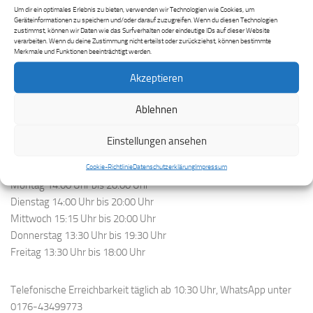
Hauptstraße 43
Um dir ein optimales Erlebnis zu bieten, verwenden wir Technologien wie Cookies, um
55743 Idar-Oberstein
Geräteinformationen zu speichern und/oder darauf zuzugreifen. Wenn du diesen Technologien
zustimmst, können wir Daten wie das Surfverhalten oder eindeutige IDs auf dieser Website
06781-6661445
verarbeiten. Wenn du deine Zustimmung nicht erteilst oder zurückziehst, können bestimmte
0176-43499773
Merkmale und Funktionen beeinträchtigt werden.
info@musikschule-dezibel.de
Akzeptieren
www.musikschule-dezibel.de
Ablehnen
Öffnungszeiten
Einstellungen ansehen
Idar-Oberstein:
Cookie-Richtlinie
Datenschutzerklärung
Impressum
Montag 14:00 Uhr bis 20:00 Uhr
Dienstag 14:00 Uhr bis 20:00 Uhr
Mittwoch 15:15 Uhr bis 20:00 Uhr
Donnerstag 13:30 Uhr bis 19:30 Uhr
Freitag 13:30 Uhr bis 18:00 Uhr
Telefonische Erreichbarkeit täglich ab 10:30 Uhr, WhatsApp unter
0176-43499773