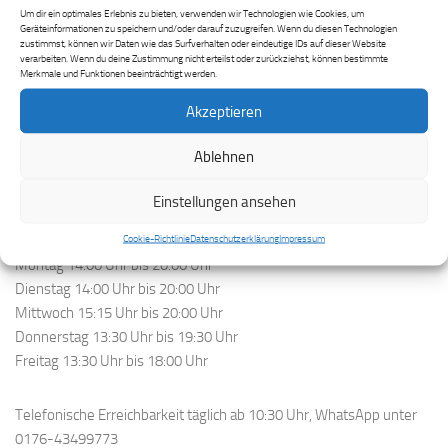
Hauptstraße 43
Um dir ein optimales Erlebnis zu bieten, verwenden wir Technologien wie Cookies, um
55743 Idar-Oberstein
Geräteinformationen zu speichern und/oder darauf zuzugreifen. Wenn du diesen Technologien
zustimmst, können wir Daten wie das Surfverhalten oder eindeutige IDs auf dieser Website
06781-6661445
verarbeiten. Wenn du deine Zustimmung nicht erteilst oder zurückziehst, können bestimmte
0176-43499773
Merkmale und Funktionen beeinträchtigt werden.
info@musikschule-dezibel.de
Akzeptieren
www.musikschule-dezibel.de
Ablehnen
Öffnungszeiten
Einstellungen ansehen
Idar-Oberstein:
Cookie-Richtlinie
Datenschutzerklärung
Impressum
Montag 14:00 Uhr bis 20:00 Uhr
Dienstag 14:00 Uhr bis 20:00 Uhr
Mittwoch 15:15 Uhr bis 20:00 Uhr
Donnerstag 13:30 Uhr bis 19:30 Uhr
Freitag 13:30 Uhr bis 18:00 Uhr
Telefonische Erreichbarkeit täglich ab 10:30 Uhr, WhatsApp unter
0176-43499773