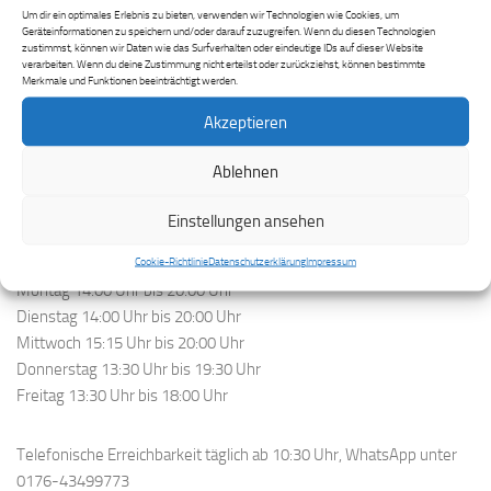
Hauptstraße 43
Um dir ein optimales Erlebnis zu bieten, verwenden wir Technologien wie Cookies, um
55743 Idar-Oberstein
Geräteinformationen zu speichern und/oder darauf zuzugreifen. Wenn du diesen Technologien
zustimmst, können wir Daten wie das Surfverhalten oder eindeutige IDs auf dieser Website
06781-6661445
verarbeiten. Wenn du deine Zustimmung nicht erteilst oder zurückziehst, können bestimmte
0176-43499773
Merkmale und Funktionen beeinträchtigt werden.
info@musikschule-dezibel.de
Akzeptieren
www.musikschule-dezibel.de
Ablehnen
Öffnungszeiten
Einstellungen ansehen
Idar-Oberstein:
Cookie-Richtlinie
Datenschutzerklärung
Impressum
Montag 14:00 Uhr bis 20:00 Uhr
Dienstag 14:00 Uhr bis 20:00 Uhr
Mittwoch 15:15 Uhr bis 20:00 Uhr
Donnerstag 13:30 Uhr bis 19:30 Uhr
Freitag 13:30 Uhr bis 18:00 Uhr
Telefonische Erreichbarkeit täglich ab 10:30 Uhr, WhatsApp unter
0176-43499773