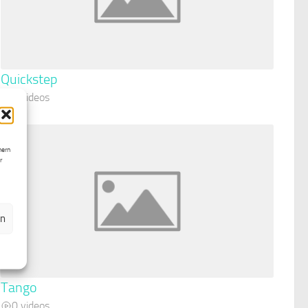
Quickstep
0 videos
hern
r
en
Tango
0 videos