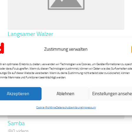
Langsamer Walzer
0 videos
Zustimmung verwalten
ir ein optimales Erlebnis zu bieten, verwenden wir Technologien wie Cookies, um Geräteinformationen zu speic
oder darauf zuzugreifen. Wenn du diesen Technologien zustimmst, können wir Daten wie das Surfverhalten ode
eutige IDs auf dieser Website verarbeiten. Wenn du deine Zustimmung nicht erteilst oder zurückziehst, können
immte Merkmale und Funktionen beeinträchtigt werden.
Akzeptieren
Ablehnen
Einstellungen anseh
Cookie-Richtlinie
Datenschutzerklärung
Impressum
Samba
0 videos