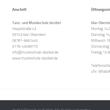
Anschrift
Öffnungsze
Tanz- und Musikschule dezibel
Idar-Oberst
Hauptstraße 43
Montag 14:0
55743 Idar-Oberstein
Dienstag 14:
06781-6661445
Mittwoch 15
0176-43499773
Donnerstag 
info@musikschule-dezibel.de
Freitag 13:3
www.musikschule-dezibel.de
Telefonische
Uhr, Whats