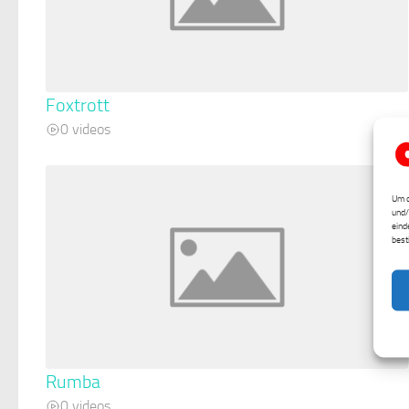
Foxtrott
0 videos
Um d
und/
eind
best
Rumba
0 videos